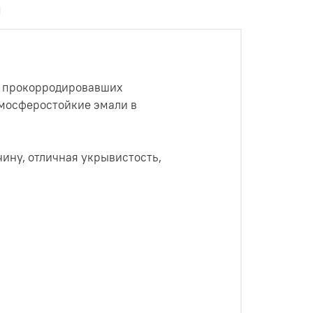
ы
и прокорродировавших
тмосферостойкие эмали в
ину, отличная укрывистость,