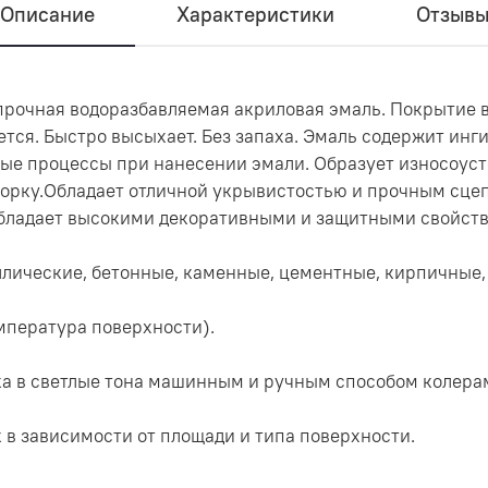
Описание
Характеристики
Отзыв
рочная водоразбавляемая акриловая эмаль. Покрытие в
ется. Быстро высыхает. Без запаха. Эмаль содержит инг
е процессы при нанесении эмали. Образует износоуст
рку.Обладает отличной укрывистостью и прочным сце
бладает высокими декоративными и защитными свойств
ллические, бетонные, каменные, цементные, кирпичные,
мпература поверхности).
вка в светлые тона машинным и ручным способом колера
 в зависимости от площади и типа поверхности.