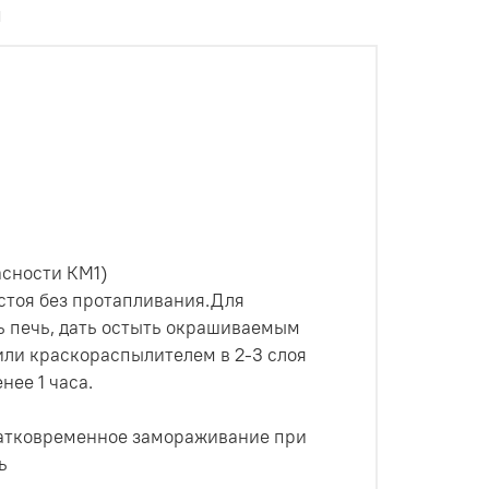
ы
ности КМ1)
стоя без протапливания.Для
 печь, дать остыть окрашиваемым
или краскораспылителем в 2-3 слоя
ее 1 часа.
кратковременное замораживание при
ь