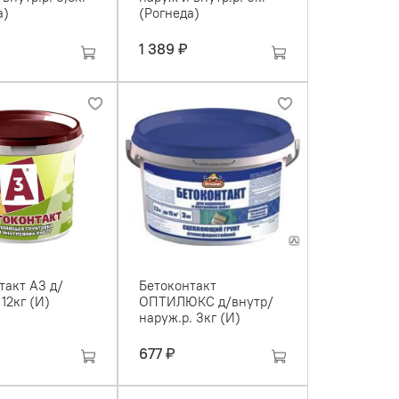
а)
(Рогнеда)
1 389 ₽
такт А3 д/
Бетоконтакт
 12кг (И)
ОПТИЛЮКС д/внутр/
наруж.р. 3кг (И)
677 ₽