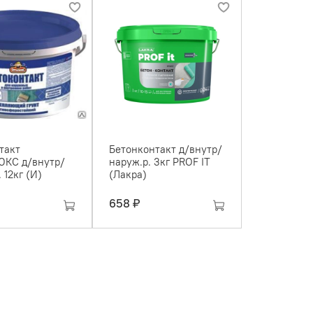
такт
Бетонконтакт д/внутр/
КС д/внутр/
наруж.р. 3кг PROF IT
 12кг (И)
(Лакра)
658 ₽