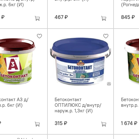
.р. 6кг (И)
(Рогнед
 ₽
467 ₽
845 ₽
контакт А3 д/
Бетоконтакт
Бетокон
.р. 6кг (И)
ОПТИЛЮКС д/внутр/
внутр.р.
наруж.р. 1,3кг (И)
₽
315 ₽
1 674 ₽