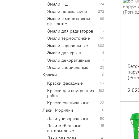
Эмали НЦ
24
Эмали по ржавчине
272
Эмали с молотковым
69
эффектом
Эмали для радиаторов
17
Эмали термостойкие
53
Эмали аэрозольные
302
Эмали для крыш
4
Эмали декоративные
1
Беток
Эмали специальные
23
наруж
Краски
0
(Рог
Краски фасадные
97
2 62
Краски для внутренних
182
работ
Краски специальные
22
Лаки, Морилки
0
Лаки универсальные
50
Лаки мебельные,
15
интерьерные
Лаки для пола
41