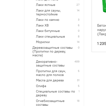
Лаки яхтные
27
Лаки для сауны,
14
термостойкие
Лаки по камню
3
Бето
Лаки ХВ
6
наруж
Лаки битумные
0
(Лак
Лаки специальные
8
Морилки
14
1 23
Деревозащитные составы
0
(Пропитки по дереву,
масла)
Декоративно-
489
защитные составы
Пропитки для саун,
5
масло для полков
Масла для дерева
31
Олифа
5
Специальные составы по
1
дереву
Огнебиозащитные
18
составы