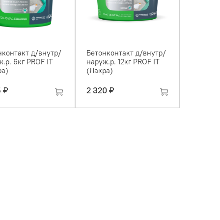
нконтакт д/внутр/
Бетонконтакт д/внутр/
.р. 6кг PROF IT
наруж.р. 12кг PROF IT
ра)
(Лакра)
5 ₽
2 320 ₽