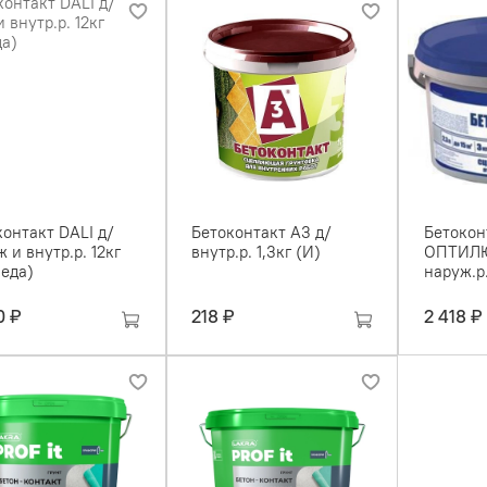
онтакт DALI д/
Бетоконтакт А3 д/
Бетокон
 и внутр.р. 12кг
внутр.р. 1,3кг (И)
ОПТИЛЮ
неда)
наруж.р.
0 ₽
218 ₽
2 418 ₽