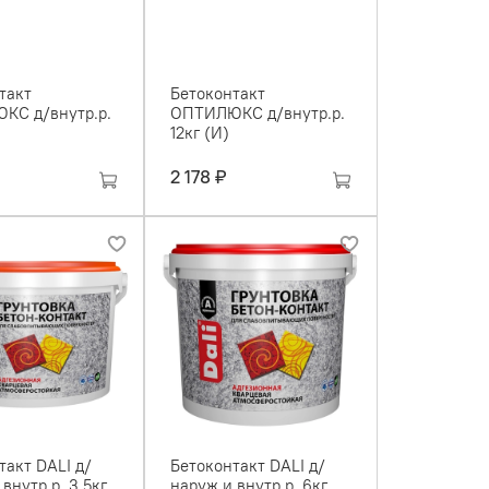
такт
Бетоконтакт
КС д/внутр.р.
ОПТИЛЮКС д/внутр.р.
12кг (И)
2 178 ₽
такт DALI д/
Бетоконтакт DALI д/
внутр.р. 3,5кг
наруж и внутр.р. 6кг