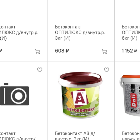
контакт
Бетоконтакт
Бетокон
ЛЮКС д/внутр.р.
ОПТИЛЮКС д/внутр.р.
ОПТИЛЮ
 (И)
3кг (И)
6кг (И)
₽
608 ₽
1 152 ₽
контакт
Бетоконтакт А3 д/
Бетокон
ЛЮКС д/внутр/
внутр.р. 3кг (И)
наруж и 