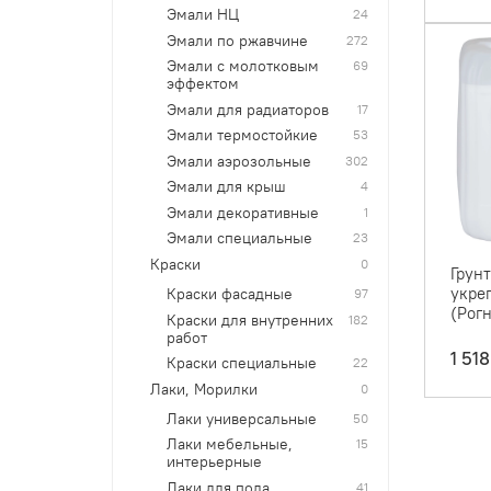
Эмали НЦ
24
Эмали по ржавчине
272
Эмали с молотковым
69
эффектом
Эмали для радиаторов
17
Эмали термостойкие
53
Эмали аэрозольные
302
Эмали для крыш
4
Эмали декоративные
1
Эмали специальные
23
Краски
0
Грун
укре
Краски фасадные
97
(Рог
Краски для внутренних
182
работ
1 518
Краски специальные
22
Лаки, Морилки
0
Лаки универсальные
50
Лаки мебельные,
15
интерьерные
Лаки для пола
41