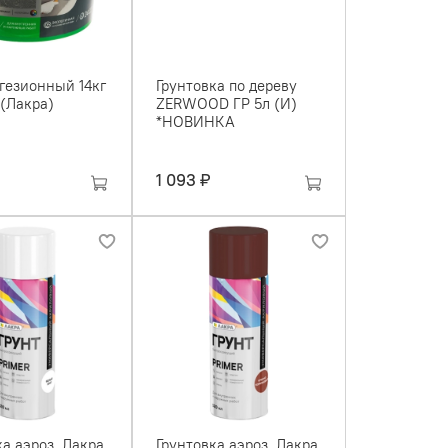
дгезионный 14кг
Грунтовка по дереву
 (Лакра)
ZERWOOD ГР 5л (И)
*НОВИНКА
1 093 ₽
ка аэроз. Лакра
Грунтовка аэроз. Лакра