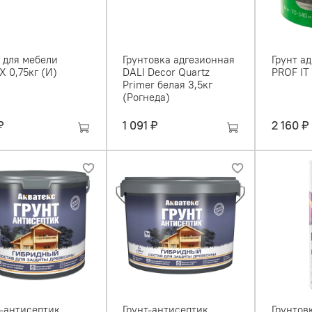
т для мебели
Грунтовка адгезионная
Грунт а
 0,75кг (И)
DALI Decor Quartz
PROF IT
Primer белая 3,5кг
(Рогнеда)
₽
1 091 ₽
2 160 ₽
т-антисептик
Грунт-антисептик
Грунтов