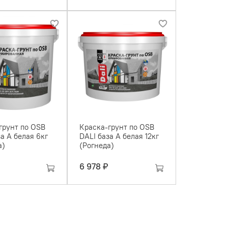
грунт по OSB
Краска-грунт по OSB
а А белая 6кг
DALI база А белая 12кг
а)
(Рогнеда)
6 978 ₽