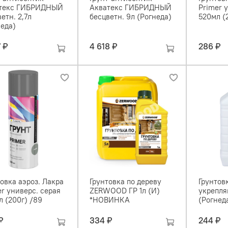
текс ГИБРИДНЫЙ
Акватекс ГИБРИДНЫЙ
Primer 
етн. 2,7л
бесцветн. 9л (Рогнеда)
520мл (
неда)
7 ₽
4 618 ₽
286 ₽
овка аэроз. Лакра
Грунтовка по дереву
Грунтов
r универс. серая
ZERWOOD ГР 1л (И)
укрепля
л (200г) /89
*НОВИНКА
(Рогнед
₽
334 ₽
244 ₽