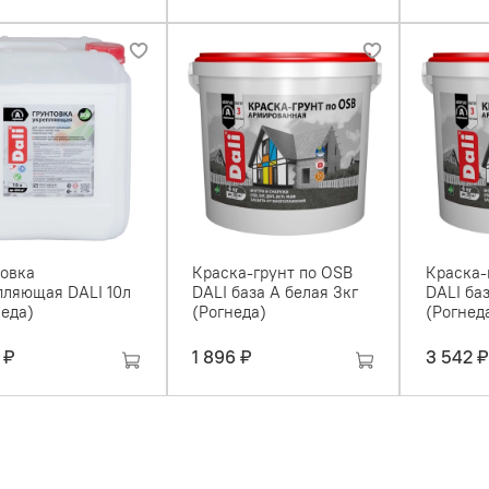
товка
Краска-грунт по OSB
Краска-
пляющая DALI 10л
DALI база А белая 3кг
DALI баз
неда)
(Рогнеда)
(Рогнед
 ₽
1 896 ₽
3 542 ₽