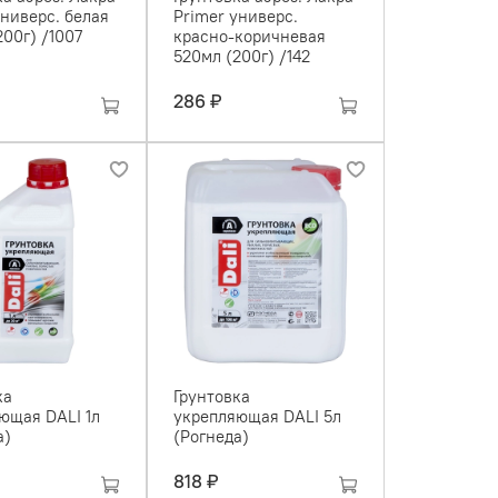
универс. белая
Primer универс.
200г) /1007
красно-коричневая
520мл (200г) /142
286 ₽
ка
Грунтовка
ющая DALI 1л
укрепляющая DALI 5л
а)
(Рогнеда)
818 ₽