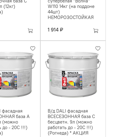
очная база С
супербелая ''Волна''
л (12кг)
W110 14кг (на поддоне
а)
44шт)
НЕМОРОЗОСТОЙКАЯ
₽
1 914 ₽
I фасадная
В/д DALI фасадная
ОННАЯ база А
ВСЕСЕЗОННАЯ база С
л (можно
бесцветн. 9л (можно
 до - 20С !!!)
работать до - 20С !!!)
а)
(Рогнеда) * АКЦИЯ