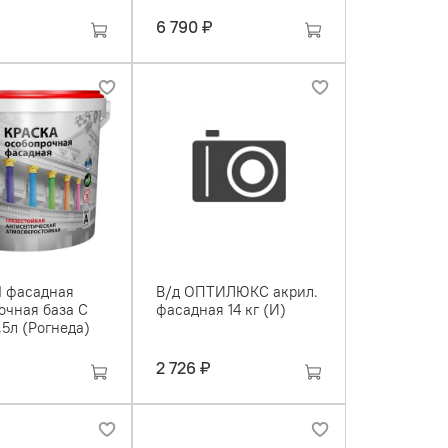
6 790 ₽
I фасадная
В/д ОПТИЛЮКС акрил.
очная база С
фасадная 14 кг (И)
,5л (Рогнеда)
2 726 ₽