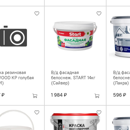
ка резиновая
В/д фасадная
В/д фас
OOD КР голубая
белоснеж. START 14кг
белосне
И)
(Сайвер)
(Лакра)
7 ₽
1 984 ₽
596 ₽