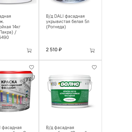
адная
В/д DALI фасадная
ж.
укрывистая белая 5л
ойкая 14кг
(Рогнеда)
Лакра) /
6490
2 510 ₽
I фасадная
В/д фасадная