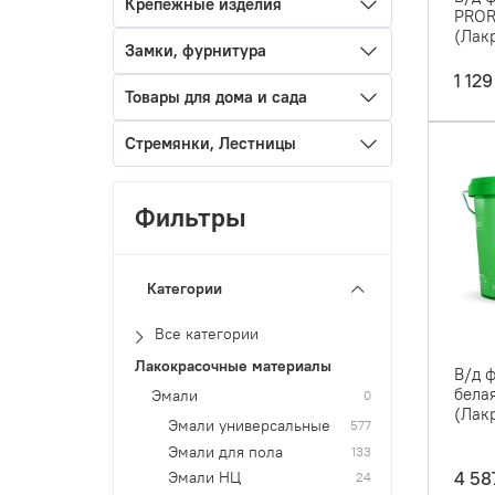
Крепежные изделия
PROR
(Лак
Замки, фурнитура
1 129
Товары для дома и сада
Стремянки, Лестницы
Фильтры
Категории
Все категории
Лакокрасочные материалы
В/д 
белая
Эмали
0
(Лакр
Эмали универсальные
577
Эмали для пола
133
4 58
Эмали НЦ
24