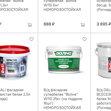
белая ''Волна''
супербелая ''Волна''
особопр
1,3кг
W110 6кг
бесцв. 9
ОРОЗОСТОЙКАЯ
НЕМОРОЗОСТОЙКАЯ
(Рогнед
₽
888 ₽
3 895 
DALI фасадная
В/д фасадная
В/д DAL
вистая белая 2,5л
супербелая ''Волна''
ВСЕСЕЗ
неда)
W110 25кг (на поддоне
белая 9
16шт)
работать
НЕМОРОЗОСТОЙКАЯ
(Рогнед