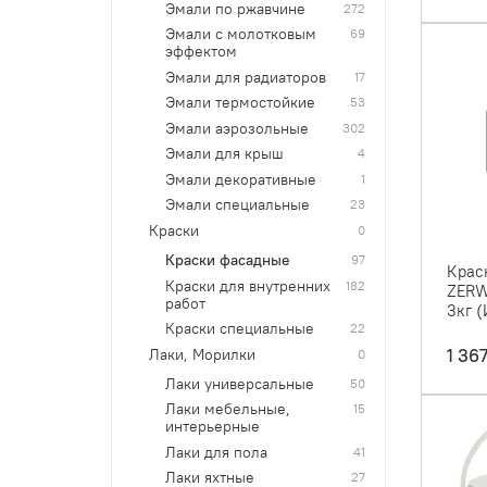
Эмали по ржавчине
272
Эмали с молотковым
69
эффектом
Эмали для радиаторов
17
Эмали термостойкие
53
Эмали аэрозольные
302
Эмали для крыш
4
Эмали декоративные
1
Эмали специальные
23
Краски
0
Краски фасадные
97
Крас
Краски для внутренних
182
ZERW
работ
3кг (
Краски специальные
22
1 36
Лаки, Морилки
0
Лаки универсальные
50
Лаки мебельные,
15
интерьерные
Лаки для пола
41
Лаки яхтные
27