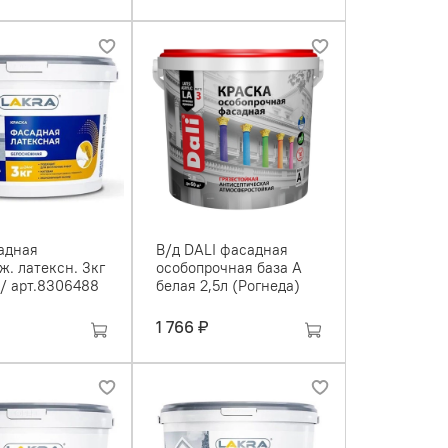
адная
В/д DALI фасадная
ж. латексн. 3кг
особопрочная база А
 / арт.8306488
белая 2,5л (Рогнеда)
1 766 ₽