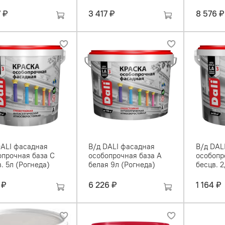
7 ₽
3 417 ₽
8 576 ₽
DALI фасадная
В/д DALI фасадная
В/д DAL
опрочная база С
особопрочная база А
особопр
. 5л (Рогнеда)
белая 9л (Рогнеда)
бесцв. 2
 ₽
6 226 ₽
1 164 ₽