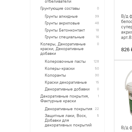
отбеливатели
Грунтующие составы
0
В/д 
Грунты алкидные
39
бело
Грунты акриловые
48
супе
Грунты Бетонконтакт
18
акрил
арт.
Грунты специальные
16
Колеры, Декоративные
0
826 
краски, Декоративные
добавки
Колеровочные пасты
128
Колеры-краски
50
Колоранты
30
Краски декоративные
15
Декоративные добавки
0
Декоративные покрытия,
1
Фактурные краски
Декоративные покрытия
22
Защитные лаки, Воск,
5
Добавки для
декоративных покрытий
В/д 