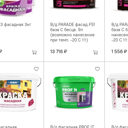
А3 фасадная 3кг
В/д PARADE фасад.F51
В/д PAR
база С бесцв. 9л
база С б
(возможно нанесение
нанесен
при темп. -20 C !!!)
-20 C !!!
₽
13 716 ₽
1 556 ₽
фасадная
В/д фасадная PROF IT
В/д фас