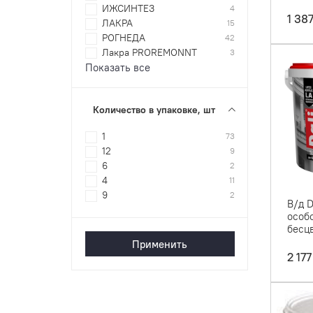
ИЖСИНТЕЗ
4
1 38
ЛАКРА
15
РОГНЕДА
42
Лакра PROREMONNT
3
Показать все
Количество в упаковке, шт
1
73
12
9
6
2
4
11
9
2
В/д 
особ
бесцв
Применить
2 177