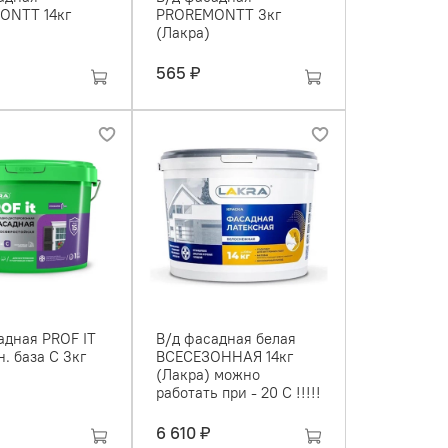
ONТT 14кг
PROREMONТT 3кг
(Лакра)
565 ₽
адная PROF IT
В/д фасадная белая
. база С 3кг
ВСЕСЕЗОННАЯ 14кг
(Лакра) можно
работать при - 20 С !!!!!
6 610 ₽