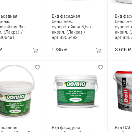
фасадная
В/д фасадная
В/д фас
снеж.
белоснеж.
белосне
рстойкая 3кг
суперстойкая 6,5кг
суперст
. (Лакра) /
акрил. (Лакра) /
акрил. (
8306491
арт.8306492
арт.830
₽
1 735 ₽
3 616 ₽
фасадная
В/д фасадная
В/д DAL