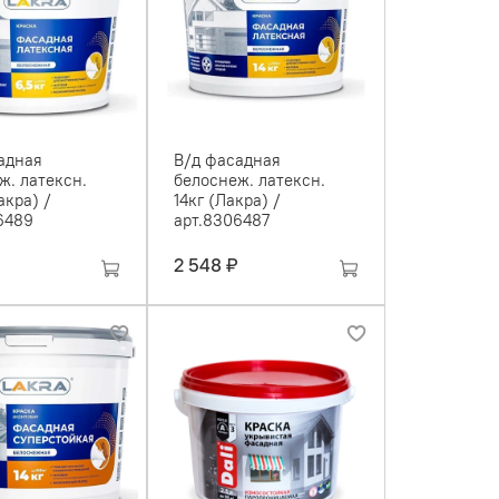
адная
В/д фасадная
ж. латексн.
белоснеж. латексн.
акра) /
14кг (Лакра) /
6489
арт.8306487
2 548 ₽