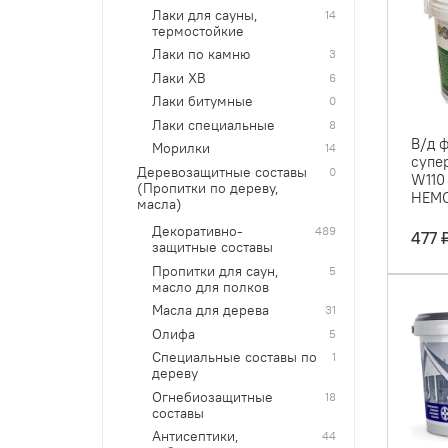
Лаки для сауны,
14
термостойкие
Лаки по камню
3
Лаки ХВ
6
Лаки битумные
0
Лаки специальные
8
В/д 
Морилки
14
супер
Деревозащитные составы
0
W110
(Пропитки по дереву,
НЕМ
масла)
Декоративно-
489
477 
защитные составы
Пропитки для саун,
5
масло для полков
Масла для дерева
31
Олифа
5
Специальные составы по
1
дереву
Огнебиозащитные
18
составы
Антисептики,
44