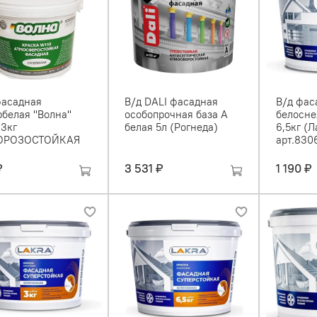
фасадная
В/д DALI фасадная
В/д фас
белая ''Волна''
особопрочная база А
белосне
 3кг
белая 5л (Рогнеда)
6,5кг (Л
ОРОЗОСТОЙКАЯ
арт.830
₽
3 531 ₽
1 190 ₽