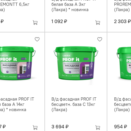
EMONТT 6,5кг
белая база А 3кг
PROREM
ра)
(Лакра) * новинка
(Лакра)
 ₽
1 092 ₽
2 303 ₽
фасадная PROF IT
В/д фасадная PROF IT
В/д фас
 база А 14кг
бесцветн. база С 13кг
бесцветн
а) * новинка
(Лакра)
(Лакра)
7 ₽
3 694 ₽
954 ₽