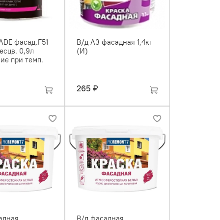
ADE фасад.F51
В/д А3 фасадная 1,4кг
есцв. 0,9л
(И)
ие при темп.
265 ₽
адная
В/д фасадная